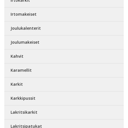
Irtokarkit
Irtomakeiset
Joulukalenterit
Joulumakeiset
Kahvit
Karamellit
Karkit
Karkkipussit
Lakritsikarkit
Lakritsipatukat