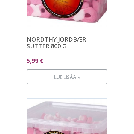
NORDTHY JORDBÆR
SUTTER 800 G
5,99
€
LUE LISÄÄ »