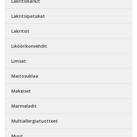
Lakritsikarkit
Lakritsipatukat
Lakritsit
Liköörikonvehdit
Limsat
Maitosuklaa
Makeiset
Marmeladit
Multiallergiatuotteet
Muut