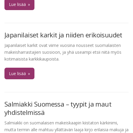
Lue lisää
»
Japanilaiset karkit ja niiden erikoisuudet
Japanilaiset karkit ovat viime vuosina nousseet suomalaisten
makeisharrastajien suosioon, ja yhä useampi etsii niitä myös
kotimaisista karkkikaupoista.
Lue lisää
»
Salmiakki Suomessa – tyypit ja maut
yhdistelmissä
Salmiakki on suomalaisen makeiskaapin kiistaton kärkinimi,
mutta termin alle mahtuu yllättävän laaja kirjo erilaisia makuja ja