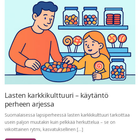
Lasten karkkikulttuuri – käytäntö
perheen arjessa
Suomalaisessa lapsiperheessä lasten karkkikulttuuri tarkoittaa
usein paljon muutakin kuin pelkkää herkuttelua – se on
viikoittainen rytmi, kasvatuksellinen […]