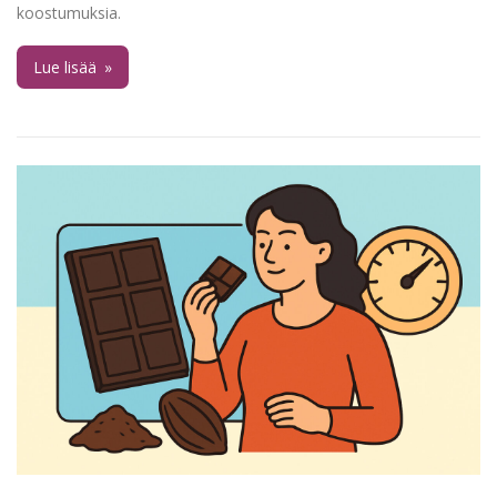
koostumuksia.
Lue lisää
»