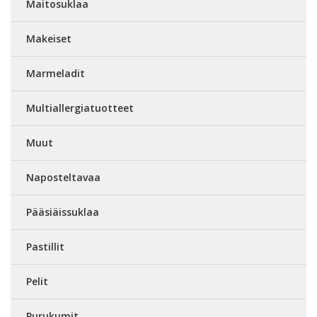
Maitosuklaa
Makeiset
Marmeladit
Multiallergiatuotteet
Muut
Naposteltavaa
Pääsiäissuklaa
Pastillit
Pelit
Purukumit