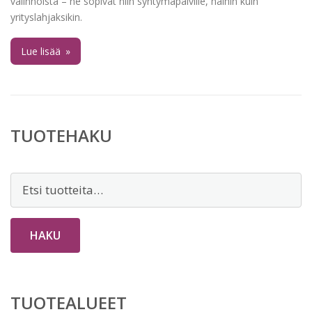
valinnoista – ne sopivat niin syntymäpäiville, häihin kuin
yrityslahjaksikin.
Lue lisää
»
TUOTEHAKU
Etsi:
HAKU
TUOTEALUEET