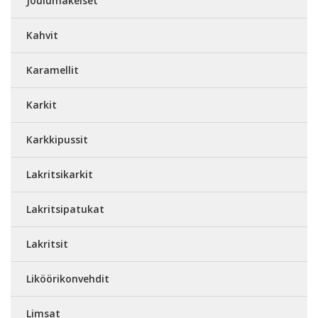
Joulumakeiset
Kahvit
Karamellit
Karkit
Karkkipussit
Lakritsikarkit
Lakritsipatukat
Lakritsit
Liköörikonvehdit
Limsat