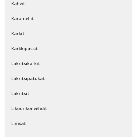
Kahvit
Karamellit
Karkit
Karkkipussit
Lakritsikarkit
Lakritsipatukat
Lakritsit
Liköörikonvehdit
Limsat