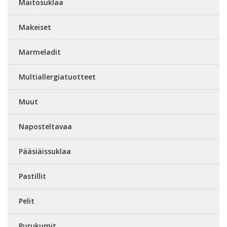
Maitosuklaa
Makeiset
Marmeladit
Multiallergiatuotteet
Muut
Naposteltavaa
Pääsiäissuklaa
Pastillit
Pelit
Purukumit