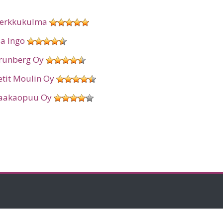
erkkukulma
ia Ingo
runberg Oy
etit Moulin Oy
aakaopuu Oy