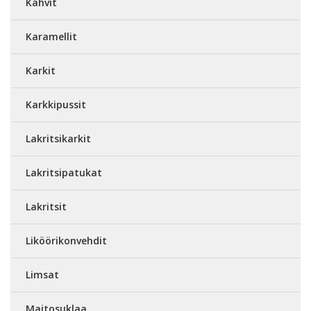
Kahvit
Karamellit
Karkit
Karkkipussit
Lakritsikarkit
Lakritsipatukat
Lakritsit
Liköörikonvehdit
Limsat
Maitosuklaa