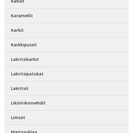
Kahvit
Karamellit
Karkit
Karkkipussit
Lakritsikarkit
Lakritsipatukat
Lakritsit
Liköörikonvehdit
Limsat
Maitosuklaa