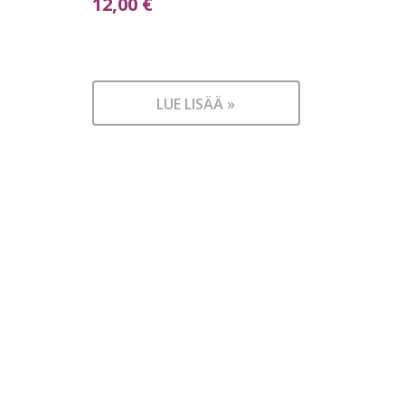
12,00
€
LUE LISÄÄ »