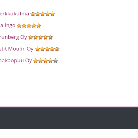
erkkukulma
ia Ingo
runberg Oy
etit Moulin Oy
aakaopuu Oy