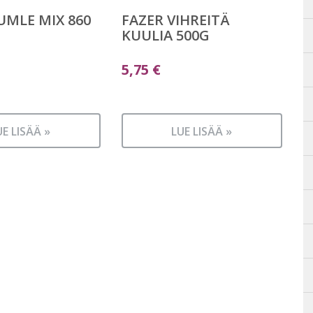
UMLE MIX 860
FAZER VIHREITÄ
KUULIA 500G
5,75
€
UE LISÄÄ »
LUE LISÄÄ »