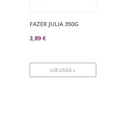
FAZER JULIA 350G
3,89
€
LUE LISÄÄ »