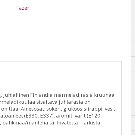
Fazer
 Juhlallinen Finlandia marmeladirasia kruunaa
rmeladikuulaa sisältävä juhlarasia on
ohittaa! Ainesosat: sokeri, glukoosisiirappi, vesi,
öaineet (E330, E337), aromit, värit (E120,
, pähkinää/mantelia tai liivatetta. Tarkista