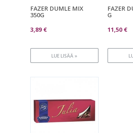
FAZER DUMLE MIX
FAZER D
350G
G
3,89
€
11,50
€
LUE LISÄÄ »
L