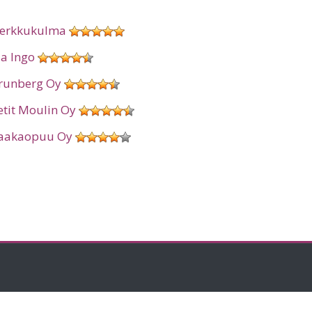
erkkukulma
ia Ingo
runberg Oy
etit Moulin Oy
aakaopuu Oy