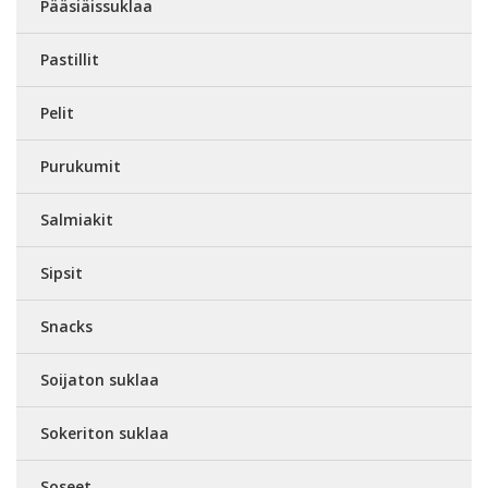
Pääsiäissuklaa
Pastillit
Pelit
Purukumit
Salmiakit
Sipsit
Snacks
Soijaton suklaa
Sokeriton suklaa
Soseet