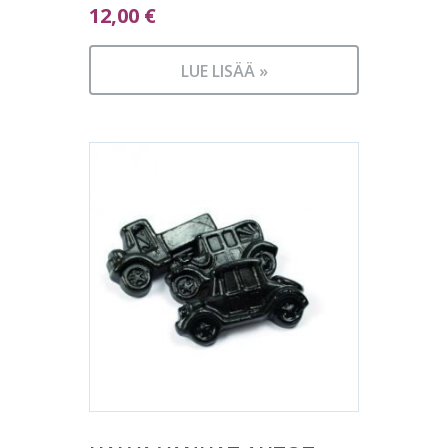
12,00
€
LUE LISÄÄ »