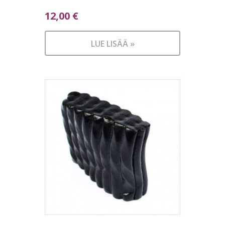
12,00
€
LUE LISÄÄ »