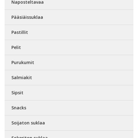
Naposteltavaa
Pääsiäissuklaa
Pastillit
Pelit
Purukumit
Salmiakit
Sipsit
Snacks
Soijaton suklaa
Sokeriton suklaa