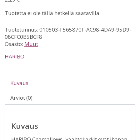
Tuotetta ei ole tällä hetkellä saatavilla
Tuotetunnus:
010503-F565870F-AC98-4DA9-95D9-
08CFC0B5BCF8
Osasto:
Muut
HARIBO
Kuvaus
Arviot (0)
Kuvaus
HARIBO Chamallows -vaahtokarkit ovat ihanan