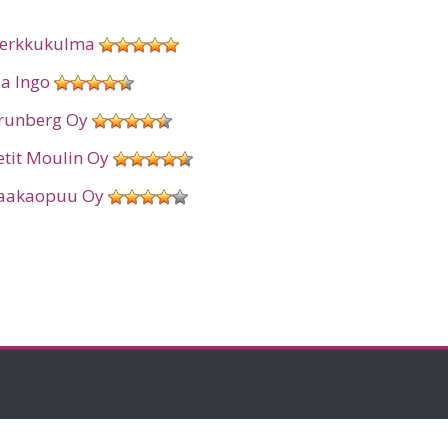
erkkukulma
ia Ingo
runberg Oy
etit Moulin Oy
aakaopuu Oy