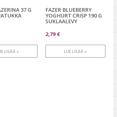
AZERINA 37 G
FAZER BLUEBERRY
PATUKKA
YOGHURT CRISP 190 G
SUKLAALEVY
2,79
€
UE LISÄÄ »
LUE LISÄÄ »