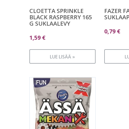
CLOETTA SPRINKLE
FAZER F
BLACK RASPBERRY 165
SUKLAA
G SUKLAALEVY
0,79
€
1,59
€
LUE LISÄÄ »
L