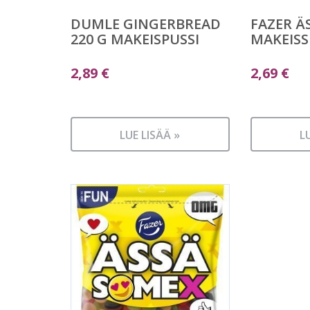
DUMLE GINGERBREAD
FAZER ÄS
220 G MAKEISPUSSI
MAKEISS
2,89
€
2,69
€
LUE LISÄÄ »
L