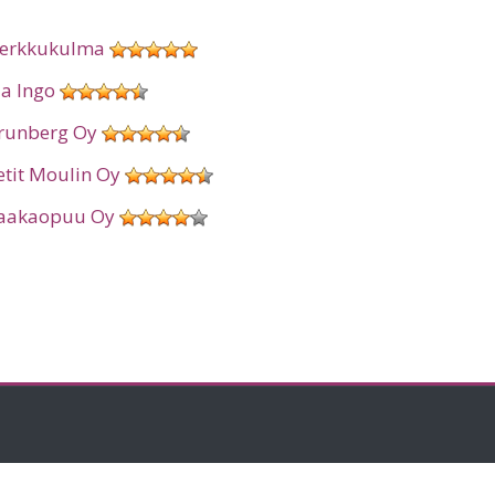
erkkukulma
ia Ingo
runberg Oy
etit Moulin Oy
aakaopuu Oy