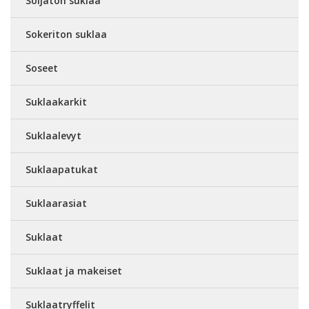
Soijaton suklaa
Sokeriton suklaa
Soseet
Suklaakarkit
Suklaalevyt
Suklaapatukat
Suklaarasiat
Suklaat
Suklaat ja makeiset
Suklaatryffelit