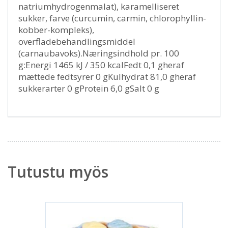
natriumhydrogenmalat), karamelliseret
sukker, farve (curcumin, carmin, chlorophyllin-
kobber-kompleks),
overfladebehandlingsmiddel
(carnaubavoks).Næringsindhold pr. 100
g:Energi 1465 kJ / 350 kcalFedt 0,1 gheraf
mættede fedtsyrer 0 gKulhydrat 81,0 gheraf
sukkerarter 0 gProtein 6,0 gSalt 0 g
Tutustu myös