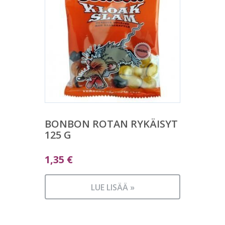
BONBON ROTAN RYKÄISYT
125 G
1,35
€
LUE LISÄÄ »