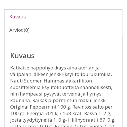
Kuvaus
Arviot (0)
Kuvaus
Katkaise happohyökkäys aina aterian ja
välipalan jälkeen Jenkki-ksylitolipurukumilla.
Nauti Suomen Hammaslääkäriliiton
suosittelemia ksylitolituotteita säännöllisesti,
niin hampaasi pysyvät terveinä ja hymysi
kauniina. Raikas piparmintun maku. Jenkki
Original Peppermint 100 g. Ravintosisältö per
100 g:- Energia 701 kJ / 168 kcal- Rasva 1. 2 g,
josta tyydyttyneitä 1. 0 g- Hiilihydraatit 67. 0 g,
josta sokeria 0. 0 g- Proteiini 0. 0 g- Suola 0. 00