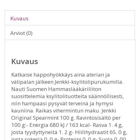
Kuvaus
Arviot (0)
Kuvaus
Katkaise happohyökkäys aina aterian ja
välipalan jälkeen Jenkki-ksylitolipurukumilla.
Nauti Suomen Hammaslääkäriliiton
suosittelemia ksylitolituotteita säännöllisesti,
niin hampaasi pysyvät terveinä ja hymysi
kauniina. Raikas vihermintun maku. Jenkki
Original Spearmint 100 g. Ravintosisältö per
100 g:- Energia 680 kJ / 163 kcal- Rasva 1. 4 g,
josta tyydyttyneitä 1. 2 g- Hiilihydraatit 65. 0 g,
josta sokeria 0. 0 g- Proteiini 0. 0 g- Suola 0. 00