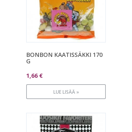
BONBON KAATISSÄKKI 170
G
1,66
€
LUE LISÄÄ »