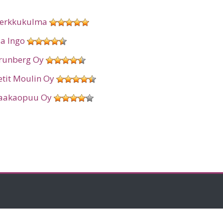
erkkukulma
ia Ingo
runberg Oy
etit Moulin Oy
aakaopuu Oy