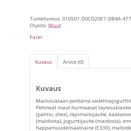
Tuotetunnus:
010501-D0CD20E7-DB4A-47
Osasto:
Muut
Fazer
Kuvaus
Arviot (0)
Kuvaus
Maitosuklaan peittämä vadelmajogurttitä
Pehmeät maut hurmaavat täytesuklaiden ys
(palmu, shea), täysmaitojauhe, kaakaov
(maidosta), jogurttijauhe (maidosta), emul
happamuudensäätöaine (E330), maltodekst