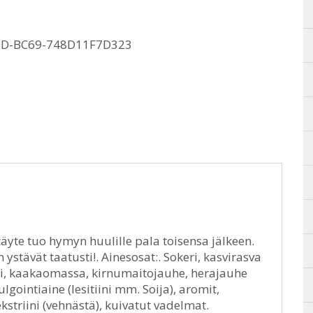
7D-BC69-748D11F7D323
yte tuo hymyn huulille pala toisensa jälkeen.
tävät taatusti!. Ainesosat:. Sokeri, kasvirasva
oi, kaakaomassa, kirnumaitojauhe, herajauhe
gointiaine (lesitiini mm. Soija), aromit,
riini (vehnästä), kuivatut vadelmat.