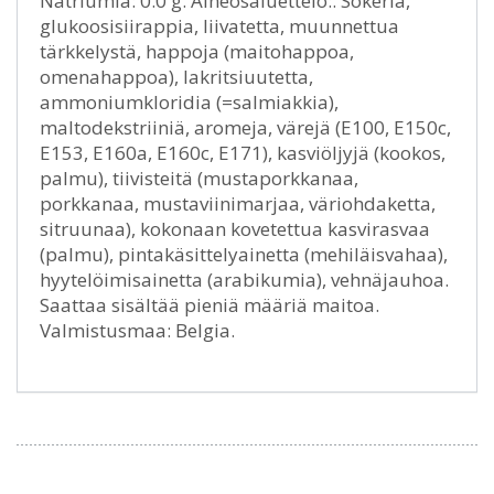
Natriumia: 0.0 g. Aineosaluettelo:. Sokeria,
glukoosisiirappia, liivatetta, muunnettua
tärkkelystä, happoja (maitohappoa,
omenahappoa), lakritsiuutetta,
ammoniumkloridia (=salmiakkia),
maltodekstriiniä, aromeja, värejä (E100, E150c,
E153, E160a, E160c, E171), kasviöljyjä (kookos,
palmu), tiivisteitä (mustaporkkanaa,
porkkanaa, mustaviinimarjaa, väriohdaketta,
sitruunaa), kokonaan kovetettua kasvirasvaa
(palmu), pintakäsittelyainetta (mehiläisvahaa),
hyytelöimisainetta (arabikumia), vehnäjauhoa.
Saattaa sisältää pieniä määriä maitoa.
Valmistusmaa: Belgia.