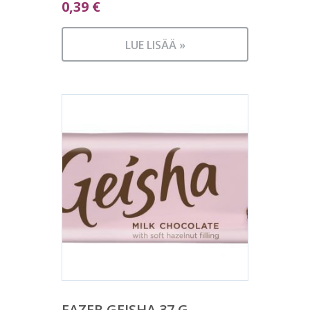
0,39
€
LUE LISÄÄ »
FAZER GEISHA 37 G