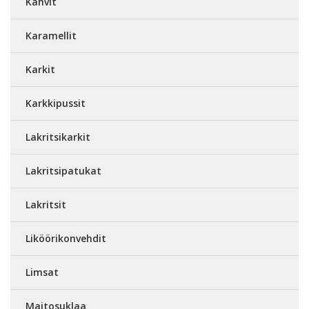
Kahvit
Karamellit
Karkit
Karkkipussit
Lakritsikarkit
Lakritsipatukat
Lakritsit
Liköörikonvehdit
Limsat
Maitosuklaa