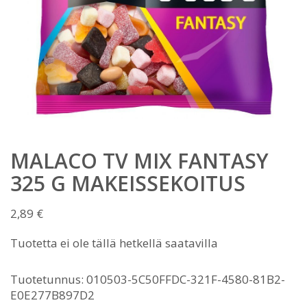
MALACO TV MIX FANTASY
325 G MAKEISSEKOITUS
2,89
€
Tuotetta ei ole tällä hetkellä saatavilla
Tuotetunnus:
010503-5C50FFDC-321F-4580-81B2-
E0E277B897D2