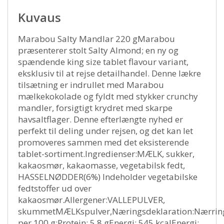
Kuvaus
Marabou Salty Mandlar 220 gMarabou
præsenterer stolt Salty Almond; en ny og
spændende king size tablet flavour variant,
eksklusiv til at rejse detailhandel. Denne lækre
tilsætning er indrullet med Marabou
mælkekokolade og fyldt med stykker crunchy
mandler, forsigtigt krydret med skarpe
havsaltflager. Denne efterlængte nyhed er
perfekt til deling under rejsen, og det kan let
promoveres sammen med det eksisterende
tablet-sortiment.Ingredienser:MÆLK, sukker,
kakaosmør, kakaomasse, vegetabilsk fedt,
HASSELNØDDER(6%) Indeholder vegetabilske
fedtstoffer ud over
kakaosmør.Allergener:VALLEPULVER,
skummetMÆLKspulver,Næringsdeklaration:Nærrin
per 100 g:Protein: 5,8 gEnergi: 545 kcalEnergi: