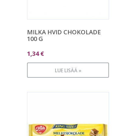
MILKA HVID CHOKOLADE
100 G
1,34
€
LUE LISÄÄ »