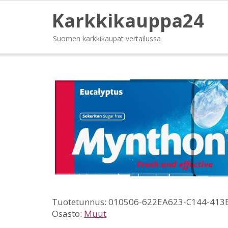
Karkkikauppa24
Suomen karkkikaupat vertailussa
Tuotetunnus:
010506-622EA623-C144-413
Osasto:
Muut