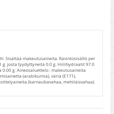
i. Sisältää makeutusaineita. Ravintosisältö per
1 g. josta tyydyttyneitä 0.0 g. Hiilihydraatit 97.0
ola 0.00 g. Aineosaluettelo:. makeutusaineita
amisainetta (arabikumia), väriä (E171),
käsittelyaineita (karnaubavahaa, mehiläisvahaa).