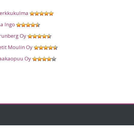
erkkukulma
ia Ingo
runberg Oy
etit Moulin Oy
aakaopuu Oy