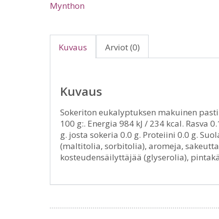
Mynthon
Kuvaus
Arviot (0)
Kuvaus
Sokeriton eukalyptuksen makuinen pastill
100 g:. Energia 984 kJ / 234 kcal. Rasva 0.
g. josta sokeria 0.0 g. Proteiini 0.0 g. Su
(maltitolia, sorbitolia), aromeja, sakeutt
kosteudensäilyttäjää (glyserolia), pinta