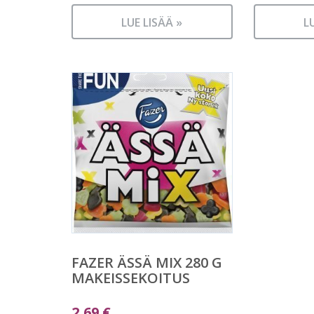
LUE LISÄÄ »
L
FAZER ÄSSÄ MIX 280 G
MAKEISSEKOITUS
2,69
€