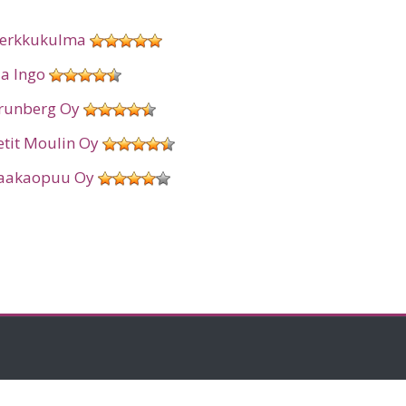
erkkukulma
ia Ingo
runberg Oy
etit Moulin Oy
aakaopuu Oy