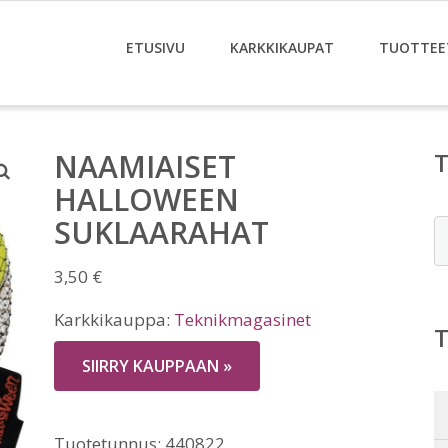
ETUSIVU
KARKKIKAUPAT
TUOTTEE
NAAMIAISET
HALLOWEEN
SUKLAARAHAT
E
3,50
€
Karkkikauppa:
Teknikmagasinet
SIIRRY KAUPPAAN »
Tuotetunnus:
440822