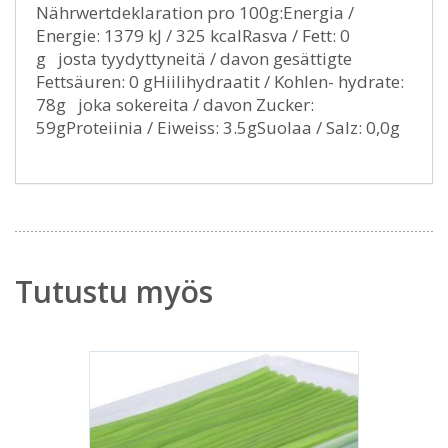
Nährwertdeklaration pro 100g:Energia /
Energie: 1379 kJ / 325 kcalRasva / Fett: 0
g josta tyydyttyneitä / davon gesättigte
Fettsäuren: 0 gHiilihydraatit / Kohlen- hydrate:
78g joka sokereita / davon Zucker:
59gProteiinia / Eiweiss: 3.5gSuolaa / Salz: 0,0g
Tutustu myös