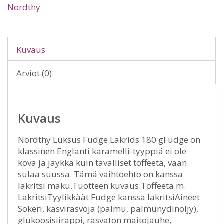
Nordthy
Kuvaus
Arviot (0)
Kuvaus
Nordthy Luksus Fudge Lakrids 180 gFudge on
klassinen Englanti karamelli-tyyppiä ei ole
kova ja jäykkä kuin tavalliset toffeeta, vaan
sulaa suussa. Tämä vaihtoehto on kanssa
lakritsi maku.Tuotteen kuvaus:Toffeeta m.
LakritsiTyylikkäät Fudge kanssa lakritsiAineet
Sokeri, kasvirasvoja (palmu, palmunydinöljy),
glukoosisiirappi, rasvaton maitojauhe,