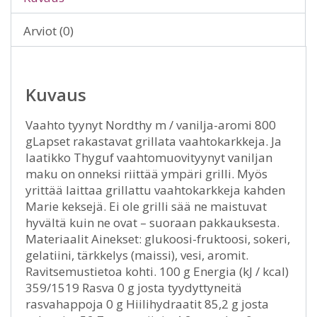
Arviot (0)
Kuvaus
Vaahto tyynyt Nordthy m / vanilja-aromi 800
gLapset rakastavat grillata vaahtokarkkeja. Ja
laatikko Thyguf vaahtomuovityynyt vaniljan
maku on onneksi riittää ympäri grilli. Myös
yrittää laittaa grillattu vaahtokarkkeja kahden
Marie keksejä. Ei ole grilli sää ne maistuvat
hyvältä kuin ne ovat – suoraan pakkauksesta.
Materiaalit Ainekset: glukoosi-fruktoosi, sokeri,
gelatiini, tärkkelys (maissi), vesi, aromit.
Ravitsemustietoa kohti. 100 g Energia (kJ / kcal)
359/1519 Rasva 0 g josta tyydyttyneitä
rasvahappoja 0 g Hiilihydraatit 85,2 g josta