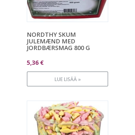
NORDTHY SKUM
JULEMÆND MED
JORDBÆRSMAG 800 G
5,36
€
LUE LISÄÄ »