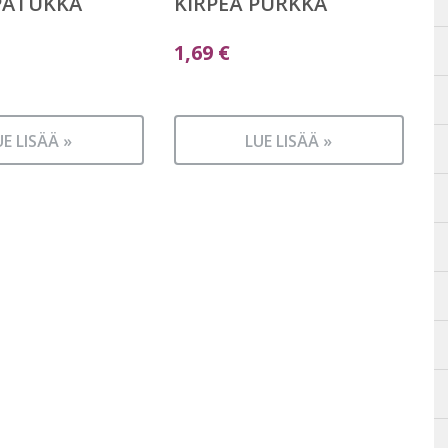
PATUKKA
KIRPEÄ PURKKA
1,69
€
UE LISÄÄ »
LUE LISÄÄ »