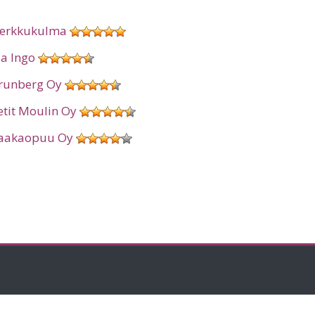
erkkukulma
ia Ingo
runberg Oy
etit Moulin Oy
aakaopuu Oy