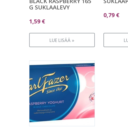
BLACK RASPBERRY 165
SUKLAA
G SUKLAALEVY
0,79
€
1,59
€
LUE LISÄÄ »
L