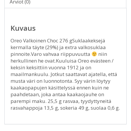
Arviot (0)
Kuvaus
Oreo Valkoinen Choc 276 gSuklaakeksejä
kermalla täyte (29%) ja extra valkosuklaa
pinnoite.Varo vahvaa riippuvuutta
niin
herkullinen he ovat.Kuuluisa Oreo evästeen /
keksin keksittiin vuonna 1912 ja on
maailmankuulu. Jotkut saattavat ajatella, että
musta väri on luonnotonta. Syy värin löytyy
kaakaopapujen käsittelyssä ennen kuin ne
paahdetaan, joka antaa kaakaojauhe on
parempi maku. 25,5 g rasvaa, tyydyttyneitä
rasvahappoja 13,5 g, sokeria 49 g, suolaa 0,6 g.