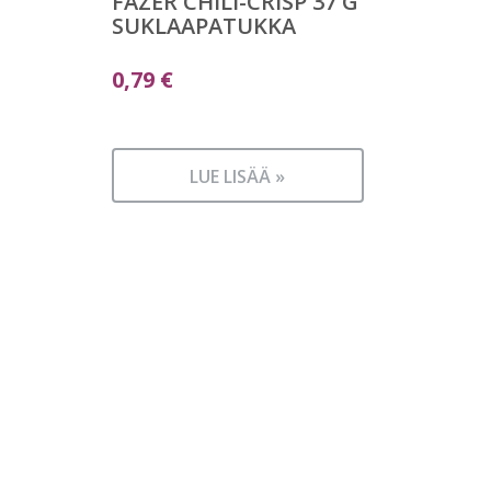
FAZER CHILI-CRISP 37 G
SUKLAAPATUKKA
0,79
€
LUE LISÄÄ »