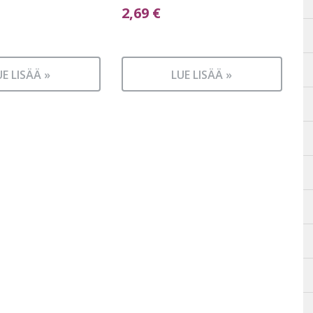
2,69
€
UE LISÄÄ »
LUE LISÄÄ »