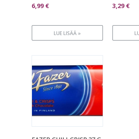
6,99
€
3,29
€
LUE LISÄÄ »
L