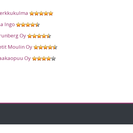
erkkukulma
ia Ingo
runberg Oy
etit Moulin Oy
aakaopuu Oy