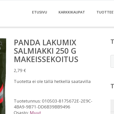
ETUSIVU
KARKKIKAUPAT
TUOTTEE
PANDA LAKUMIX
SALMIAKKI 250 G
MAKEISSEKOITUS
E
2,79
€
Tuotetta ei ole tällä hetkellä saatavilla
Tuotetunnus:
010503-8175672E-2E9C-
4BA9-9B71-DD6B39BB9496
Osasto:
Muut