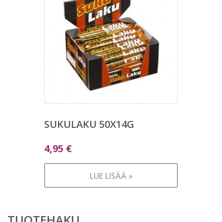
SUKULAKU 50X14G
4,95
€
LUE LISÄÄ »
TUOTEHAKU