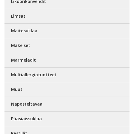
Liköörikonvehdit
Limsat
Maitosuklaa
Makeiset
Marmeladit
Multiallergiatuotteet
Muut
Naposteltavaa
Pääsiäissuklaa
Pastillit