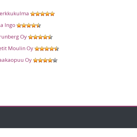
erkkukulma
ia Ingo
runberg Oy
etit Moulin Oy
aakaopuu Oy