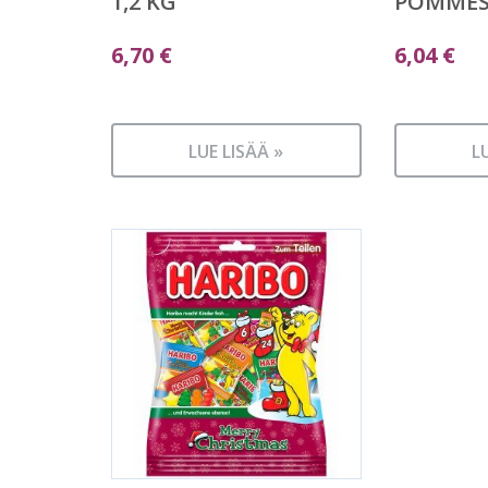
1,2 KG
POMMES 
6,70
€
6,04
€
LUE LISÄÄ »
L