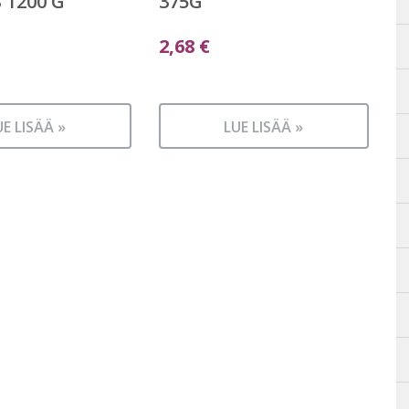
1200 G
375G
2,68
€
UE LISÄÄ »
LUE LISÄÄ »