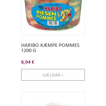
HARIBO KÆMPE POMMES
1200 G
6,04
€
LUE LISÄÄ »