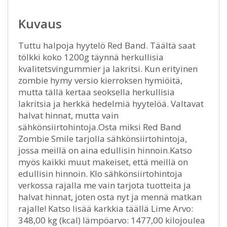
Kuvaus
Tuttu halpoja hyytelö Red Band. Täältä saat
tölkki koko 1200g täynnä herkullisia
kvalitetsvingummier ja lakritsi. Kun erityinen
zombie hymy versio kierroksen hymiöitä,
mutta tällä kertaa seoksella herkullisia
lakritsia ja herkkä hedelmiä hyytelöä. Valtavat
halvat hinnat, mutta vain
sähkönsiirtohintoja.Osta miksi Red Band
Zombie Smile tarjolla sähkönsiirtohintoja,
jossa meillä on aina edullisin hinnoin.Katso
myös kaikki muut makeiset, että meillä on
edullisin hinnoin. Klo sähkönsiirtohintoja
verkossa rajalla me vain tarjota tuotteita ja
halvat hinnat, joten osta nyt ja mennä matkan
rajalle! Katso lisää karkkia täällä Lime Arvo:
348,00 kg (kcal) lämpöarvo: 1477,00 kilojoulea