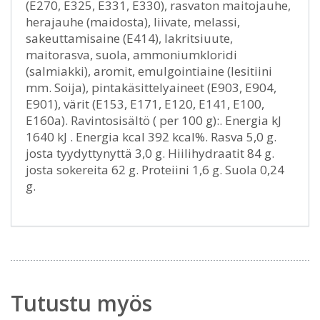
(E270, E325, E331, E330), rasvaton maitojauhe,
herajauhe (maidosta), liivate, melassi,
sakeuttamisaine (E414), lakritsiuute,
maitorasva, suola, ammoniumkloridi
(salmiakki), aromit, emulgointiaine (lesitiini
mm. Soija), pintakäsittelyaineet (E903, E904,
E901), värit (E153, E171, E120, E141, E100,
E160a). Ravintosisältö ( per 100 g):. Energia kJ
1640 kJ . Energia kcal 392 kcal%. Rasva 5,0 g.
josta tyydyttynyttä 3,0 g. Hiilihydraatit 84 g.
josta sokereita 62 g. Proteiini 1,6 g. Suola 0,24
g.
Tutustu myös