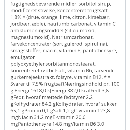
fugtighedsbevarende midler: sorbitol sirup,
modificeret stivelse, koncentreret frugtsaft
1,8% * (drue, orange, lime, citron, kirsebær,
jordbær, æble), natriumbicarbonat, vitamin C,
antiklumpningsmiddel (siliciumoxid,
magnesiumoxid), Natriumcarbonat,
farvekoncentrater (sort gulerod, spirulina),
smagsstoffer, niacin, vitamin E, pantothensyre,
emulgator
polyoxyethylensorbitanmonostearat,
koncentreret rødbetsaft, vitamin B6, farvende
gurkemejeekstrakt, folsyre, vitamin B12. * *
Svarer til 7,5% frugtsaftNæringsindhold pr. 100
g:Energi 1618,0 kJEnergi 382,0 kcalFedt 3,8
gFedt, hvoraf mættede fedtsyrer 2,2
gKolhydrater 84,2 gKolhydrater, hvoraf sukker
65,1 gProtein 0,1 gSalt 1,2 gC-vitamin 123,8
mgNiacin 31,2 mgE-vitamin 20,6
mgPantothensyre 14,8 mgVitamin B6 3,0