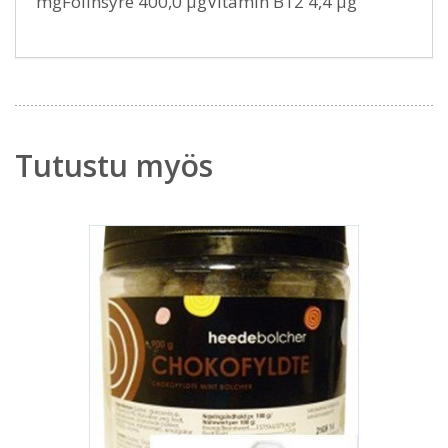
mgFolinsyre 400,0 μgVitamin B12 4,4 μg
Tutustu myös