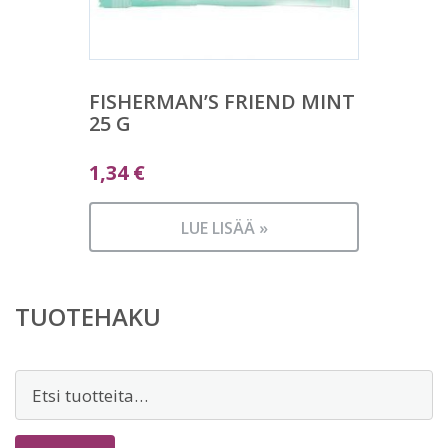
FISHERMAN’S FRIEND MINT
25 G
1,34
€
LUE LISÄÄ »
TUOTEHAKU
Etsi: