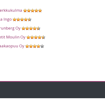
erkkukulma
ia Ingo
runberg Oy
etit Moulin Oy
aakaopuu Oy