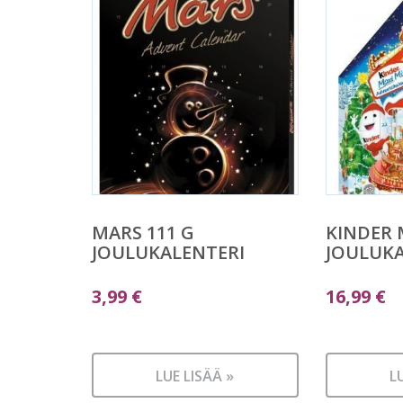
MARS 111 G
KINDER 
JOULUKALENTERI
JOULUKA
3,99
€
16,99
€
LUE LISÄÄ »
L