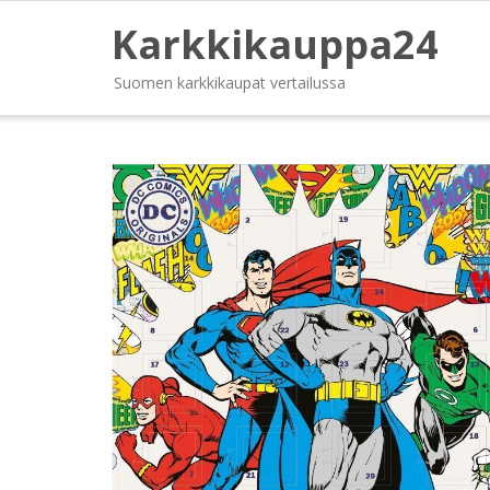
Karkkikauppa24
Suomen karkkikaupat vertailussa