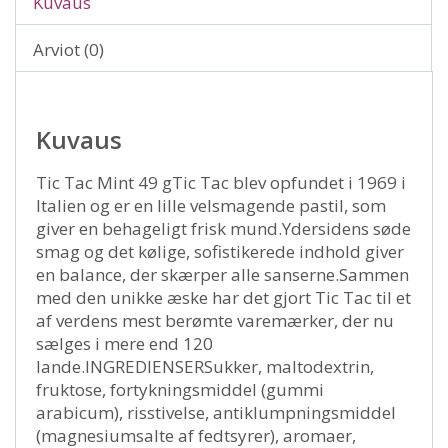
Kuvaus
Arviot (0)
Kuvaus
Tic Tac Mint 49 gTic Tac blev opfundet i 1969 i
Italien og er en lille velsmagende pastil, som
giver en behageligt frisk mund.Ydersidens søde
smag og det kølige, sofistikerede indhold giver
en balance, der skærper alle sanserne.Sammen
med den unikke æske har det gjort Tic Tac til et
af verdens mest berømte varemærker, der nu
sælges i mere end 120
lande.INGREDIENSERSukker, maltodextrin,
fruktose, fortykningsmiddel (gummi
arabicum), risstivelse, antiklumpningsmiddel
(magnesiumsalte af fedtsyrer), aromaer,