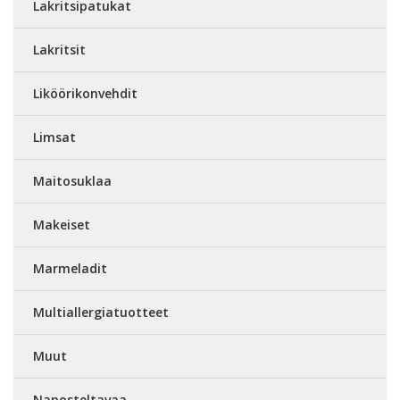
Lakritsipatukat
Lakritsit
Liköörikonvehdit
Limsat
Maitosuklaa
Makeiset
Marmeladit
Multiallergiatuotteet
Muut
Naposteltavaa