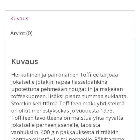
Kuvaus
Arviot (0)
Kuvaus
Herkullinen ja pähkinäinen Toffifee tarjoaa
jokaiselle jotakin: rapea hasselpähkinä
upotettuna pehmeään nougatiin ja makeaan
toffeekuoreen, lisäksi pisara tummaa suklaata.
Storckin kehittämä Toffifeen makuyhdistelmä
on ollut menestyksekäs jo vuodesta 1973.
Toffifeen tavoitteena on maistua yhtä hyvältä
jokaiselle perheenjäsenelle, lapsista
vanhuksiin. 400 g:n pakkauksesta riittääkin
jaettavaksi ystäville tai perheelle. Päivitämme