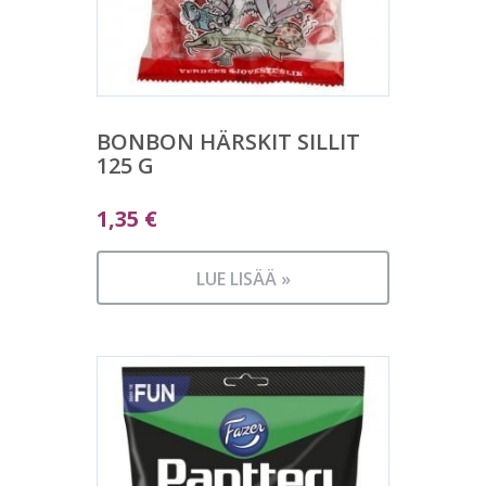
BONBON HÄRSKIT SILLIT
125 G
1,35
€
LUE LISÄÄ »