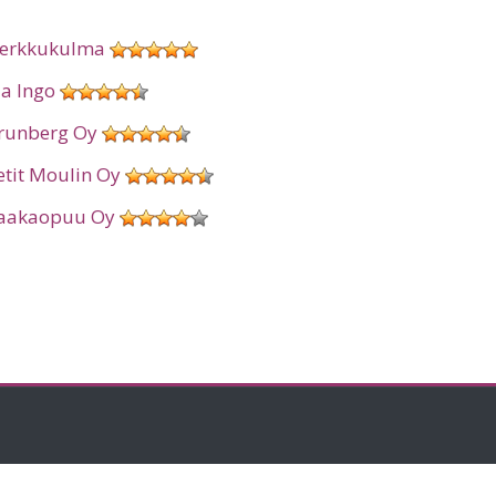
erkkukulma
ia Ingo
runberg Oy
etit Moulin Oy
aakaopuu Oy