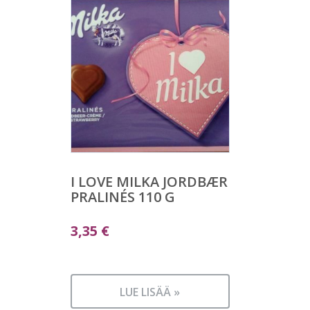
I LOVE MILKA JORDBÆR
PRALINÉS 110 G
3,35
€
LUE LISÄÄ »