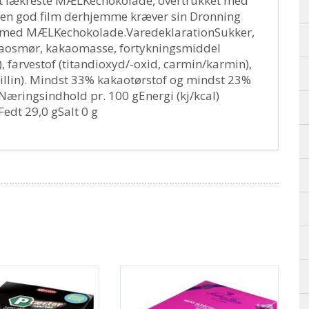
et lækreste MÆLKechokolade, overtrukket med
r en god film derhjemme kræver sin Dronning
r med MÆLKechokolade.VaredeklarationSukker,
aosmør, kakaomasse, fortykningsmiddel
, farvestof (titandioxyd/-oxid, carmin/karmin),
illin). Mindst 33% kakaotørstof og mindst 23%
ingsindhold pr. 100 gEnergi (kj/kcal)
edt 29,0 gSalt 0 g