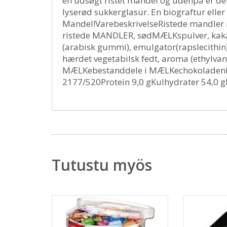
en udsøgt ristet mandel og udenpå er d
lyserød sukkerglasur. En biograftur elle
Mandel!VarebeskrivelseRistede mandle
ristede MANDLER, sødMÆLKspulver, kak
(arabisk gummi), emulgator(rapslecithin)
hærdet vegetabilsk fedt, aroma (ethylvan
MÆLKebestanddele i MÆLKechokoladenNær
2177/520Protein 9,0 gKulhydrater 54,0 gF
Tutustu myös