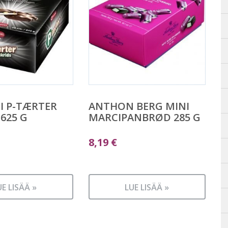
I P-TÆRTER
ANTHON BERG MINI
 625 G
MARCIPANBRØD 285 G
8,19
€
UE LISÄÄ »
LUE LISÄÄ »