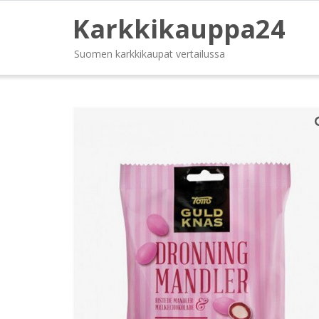
Karkkikauppa24
Suomen karkkikaupat vertailussa