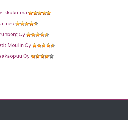
erkkukulma
ia Ingo
runberg Oy
etit Moulin Oy
aakaopuu Oy