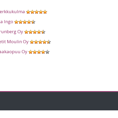
erkkukulma
ia Ingo
runberg Oy
etit Moulin Oy
aakaopuu Oy