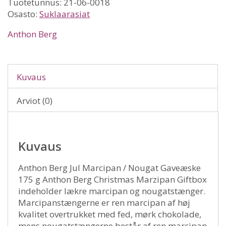
Tuotetunnus:
21-06-0018
Osasto:
Suklaarasiat
Anthon Berg
Kuvaus
Arviot (0)
Kuvaus
Anthon Berg Jul Marcipan / Nougat Gaveæske
175 g Anthon Berg Christmas Marzipan Giftbox
indeholder lækre marcipan og nougatstænger.
Marcipanstængerne er ren marcipan af høj
kvalitet overtrukket med fed, mørk chokolade,
mens nougatstængerne består af ren marcipan