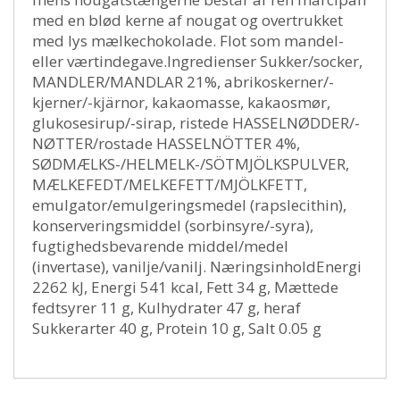
med en blød kerne af nougat og overtrukket
med lys mælkechokolade. Flot som mandel-
eller værtindegave.Ingredienser Sukker/socker,
MANDLER/MANDLAR 21%, abrikoskerner/-
kjerner/-kjärnor, kakaomasse, kakaosmør,
glukosesirup/-sirap, ristede HASSELNØDDER/-
NØTTER/rostade HASSELNÖTTER 4%,
SØDMÆLKS-/HELMELK-/SÖTMJÖLKSPULVER,
MÆLKEFEDT/MELKEFETT/MJÖLKFETT,
emulgator/emulgeringsmedel (rapslecithin),
konserveringsmiddel (sorbinsyre/-syra),
fugtighedsbevarende middel/medel
(invertase), vanilje/vanilj. NæringsinholdEnergi
2262 kJ, Energi 541 kcal, Fett 34 g, Mættede
fedtsyrer 11 g, Kulhydrater 47 g, heraf
Sukkerarter 40 g, Protein 10 g, Salt 0.05 g