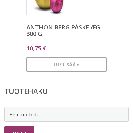
ANTHON BERG PÅSKE ÆG
300 G
10,75
€
LUE LISÄÄ »
TUOTEHAKU
Etsi: