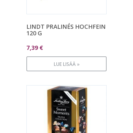
LINDT PRALINÉS HOCHFEIN
120 G
7,39
€
LUE LISÄÄ »