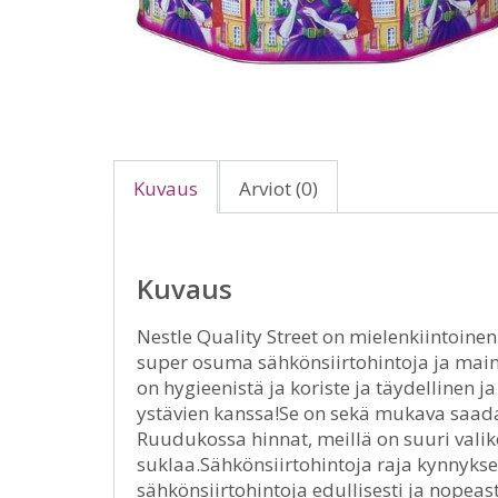
Kuvaus
Arviot (0)
Kuvaus
Nestle Quality Street on mielenkiintoinen
super osuma sähkönsiirtohintoja ja maini
on hygieenistä ja koriste ja täydellinen 
ystävien kanssa!Se on sekä mukava saada
Ruudukossa hinnat, meillä on suuri vali
suklaa.Sähkönsiirtohintoja raja kynnyksel
sähkönsiirtohintoja edullisesti ja nopeast