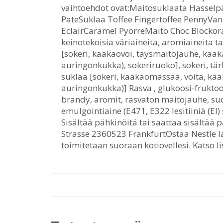
vaihtoehdot ovat:Maitosuklaata Hasselpä
PateSuklaa Toffee Fingertoffee PennyVa
EclairCaramel PyörreMaito Choc Blockoran
keinotekoisia väriaineita, aromiaineita t
[sokeri, kaakaovoi, täysmaitojauhe, kaak
auringonkukka), sokeriruoko], sokeri, tä
suklaa [sokeri, kaakaomassaa, voita, kaak
auringonkukka)] Rasva , glukoosi-fruktoos
brandy, aromit, rasvaton maitojauhe, s
emulgointiaine (E471, E322 lesitiiniä (E
Sisältää pähkinöitä tai saattaa sisältä
Strasse 2360523 FrankfurtOstaa Nestle la
toimitetaan suoraan kotiovellesi. Katso li