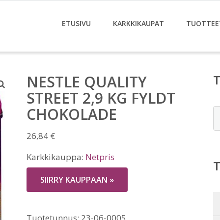
ETUSIVU
KARKKIKAUPAT
TUOTTEE
NESTLE QUALITY
STREET 2,9 KG FYLDT
CHOKOLADE
E
26,84
€
Karkkikauppa:
Netpris
SIIRRY KAUPPAAN »
Tuotetunnus:
23-06-0005