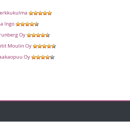
erkkukulma
ia Ingo
runberg Oy
etit Moulin Oy
aakaopuu Oy