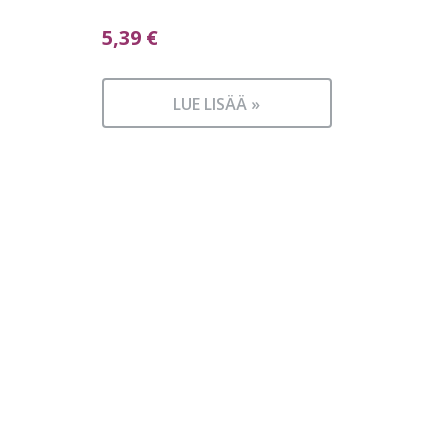
5,39
€
LUE LISÄÄ »