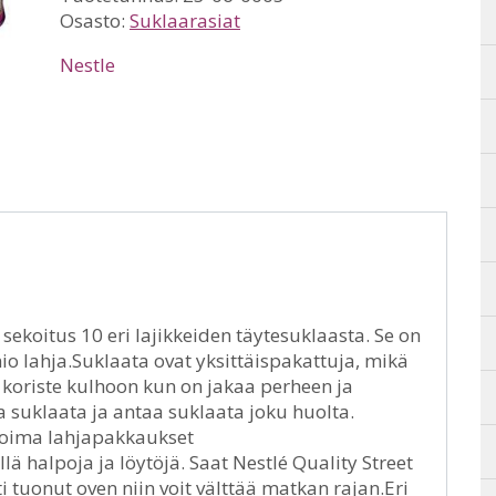
Osasto:
Suklaarasiat
Nestle
 sekoitus 10 eri lajikkeiden täytesuklaasta. Se on
o lahja.Suklaata ovat yksittäispakattuja, mikä
ja koriste kulhoon kun on jakaa perheen ja
 suklaata ja antaa suklaata joku huolta.
koima lahjapakkaukset
lä halpoja ja löytöjä. Saat Nestlé Quality Street
i tuonut oven niin voit välttää matkan rajan.Eri