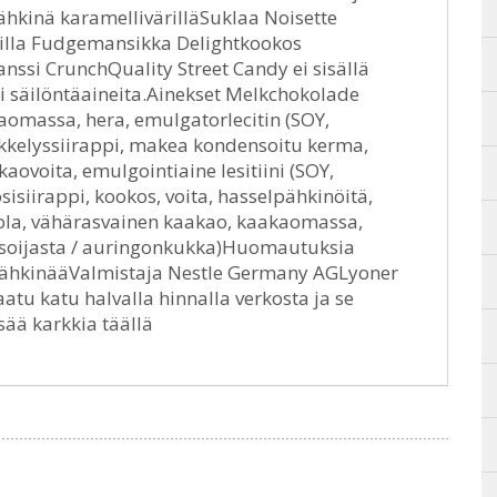
hkinä karamellivärilläSuklaa Noisette
nilla Fudgemansikka Delightkookos
ssi CrunchQuality Street Candy ei sisällä
ai säilöntäaineita.Ainekset Melkchokolade
aomassa, hera, emulgatorlecitin (SOY,
rkkelyssiirappi, makea kondensoitu kerma,
aovoita, emulgointiaine lesitiini (SOY,
isiirappi, kookos, voita, hasselpähkinöitä,
uola, vähärasvainen kaakao, kaakaomassa,
I) soijasta / auringonkukka)Huomautuksia
ä pähkinääValmistaja Nestle Germany AGLyoner
atu katu halvalla hinnalla verkosta ja se
sää karkkia täällä