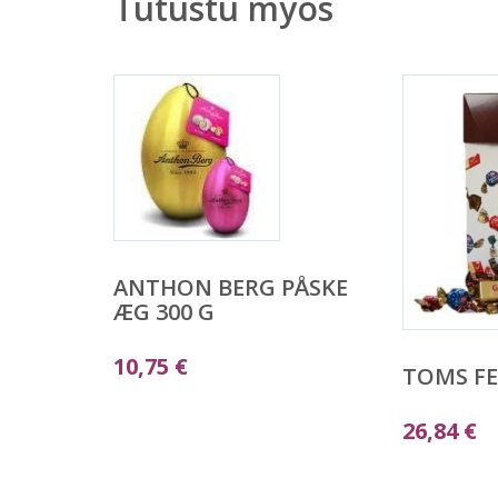
Tutustu myös
ANTHON BERG PÅSKE
ÆG 300 G
10,75
€
TOMS FE
26,84
€