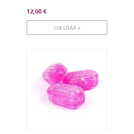
12,00
€
LUE LISÄÄ »