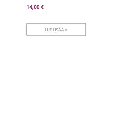
14,00
€
LUE LISÄÄ »