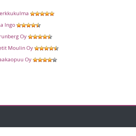
erkkukulma
ia Ingo
runberg Oy
etit Moulin Oy
aakaopuu Oy