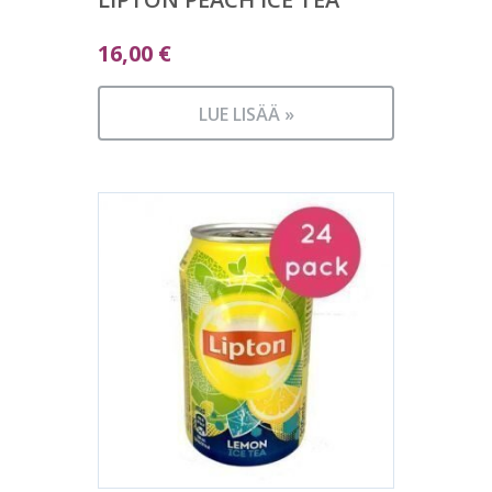
16,00
€
LUE LISÄÄ »