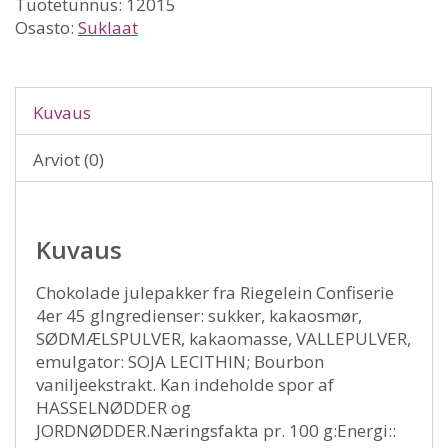
Tuotetunnus:
12015
Osasto:
Suklaat
Kuvaus
Arviot (0)
Kuvaus
Chokolade julepakker fra Riegelein Confiserie
4er 45 gIngredienser: sukker, kakaosmør,
SØDMÆLSPULVER, kakaomasse, VALLEPULVER,
emulgator: SOJA LECITHIN; Bourbon
vaniljeekstrakt. Kan indeholde spor af
HASSELNØDDER og
JORDNØDDER.Næringsfakta pr. 100 g:Energi::